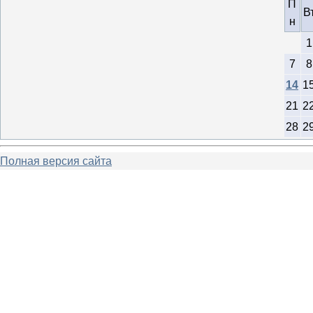
П
В
н
1
7
8
14
1
21
2
28
2
Полная версия сайта